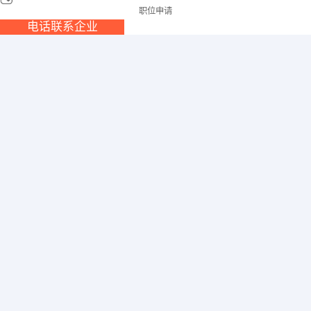
职位申请
电话联系企业
淘宝美工
/全职
面议
发布时间:2026-08-07 查看次数:860
类别:
普工/技工
要求:
性别不限/ 学历不限/经验不限/年龄年龄不限
区域:
五洲路
人数:
1