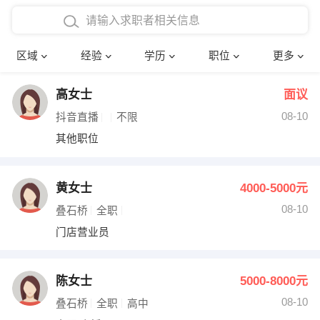
在校学生工作经验
本科
行政后勤
建筑装潢
确定
区域
经验
学历
职位
更多
三年以上工作经验
硕士
销售岗位
教师
高女士
面议
四年以上工作经验
博士
文员
护士
08-10
抖音直播
不限
五年以上工作经验
财务会计
传单派发
其他职位
十年以上工作经验
超市零售
促销导购
黄女士
4000-5000元
网络IT
保健按摩
08-10
叠石桥
全职
门店营业员
快递员
前台接待
收银员
技术员/工程师
陈女士
5000-8000元
08-10
水电/机修
部门经理
叠石桥
全职
高中