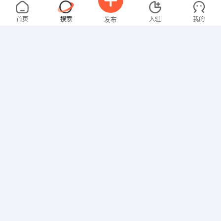
蒋先生
5000-8000元
08-08
三星
全职
大专
首页
搜索
入驻
我的
发布
仓库管理
谢女士
3000-4000元
08-08
叠石桥
全职
高中
招聘信息
求职简历
普工/技工
陈先生
8000-12000元
08-08
叠石桥
全职
大专
企业管理
李女士
4000-5000元
08-08
三星
全职
高中