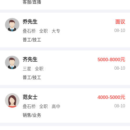
客服/直播
出纳
保险
编辑
法律
乔先生
面议
08-10
叠石桥
全职
大专
保洁
贸易采购
普工/技工
跟单
理财顾问
齐先生
5000-8000元
其他职位
08-10
三星
全职
普工/技工
范女士
4000-5000元
08-10
叠石桥
全职
高中
销售/业务