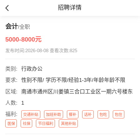
招聘详情
会计
/全职
5000-8000元
发布时间:2026-08-08 查看次数:825
类别:
行政办公
要求:
性别不限/ 学历不限/经验1-3年/年龄年龄不限
区域:
南通市通州区川姜镇三合口工业区一期六号楼东
人数:
1
福利:
交通补贴
加班补助
餐补
话补
包吃
包住
医保
社保
节日福利
其他补贴