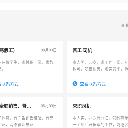
查
寒假工）
08月09日
普工 司机
三在校学生，求兼职一份，家教
本人男，30岁，求工作一份，
场。
也可，吃苦耐劳，踏实肯干，
勿扰
看联系方式
查看联系方式
兼职或全职销售、普工、维修
08月09日
求职司机
不休息，有广告销售经验，有高
本人男，24岁有c1证，驾龄两
工证，网络管理员证
一个年后开货车的工作，能吃