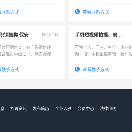
加班。
看联系方式
查看联系方式
职销售类 保安
08月08日
手机短视频拍摄、剪辑、抖音快手
职兼职销售类，有广告销售经
可为个人、门店、单位、企业
络管理员中级证书，保安类保安
频，培训手机拍摄剪辑，教你
形象岗或幼儿园保安，维修水电
可为个人、门店、单位、企业
压电工证和十几年工作经验
频，培训手机拍摄剪辑，教你
看联系方式
查看联系方式
音！你也可以成为拍摄达人！
成为拍摄达人！
信息
招聘资讯
发布简历
企业入驻
会员中心
法律申明
们