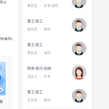
等业
黄先生
·
中专/技校
普工/技工
张先生
·
高中
80金币)
普工/技工
李先生
·
本科
财务/会计/出纳
沈女士
·
大专
普工/技工
王先生
·
高中
息