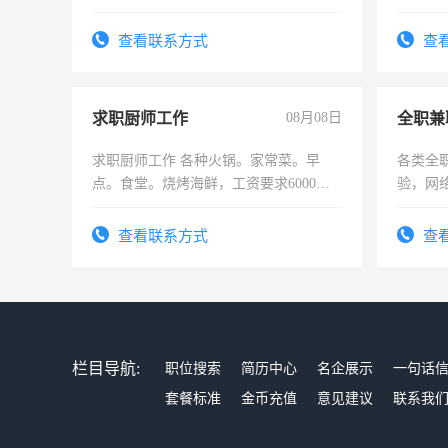
查看联系方式
查
求职厨师工作
08月08日
全职兼
求职厨师工作 各种火锅。家常菜。早
各类全
点。食堂。烧烤海鲜，工资要求6000以
验，网
上
队长，
有高低
查看联系方式
查
栏目导航:
职位搜索
简历中心
名企展示
一句话
套餐标准
金币充值
意见建议
联系我