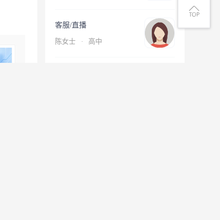
客服/直播
陈女士
·
高中
其他招聘
郭先生
·
大专
查看更多简历
息
微信扫一扫找工作