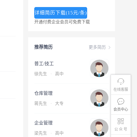
详细简历下载(15元/条)
开通付费企业会员可免费下载
推荐简历
更多简历
普工/技工
徐先生
·
高中
在线客服
仓库管理
蒋先生
·
大专
会员中心
企业管理
公 众 号
梁先生
·
高中