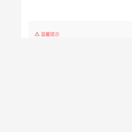
温馨提示
1、本平台仅供信息发布，不会收取押金、保证金，请
2、请告知求职者，是在
海门人才网
上看到该简历的！
3.如遇无效简历，请点击投诉，我们会第一时间 处理