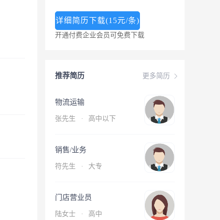
详细简历下载(15元/条)
开通付费企业会员可免费下载
推荐简历
更多简历
物流运输
张先生
·
高中以下
销售/业务
符先生
·
大专
门店营业员
陆女士
·
高中