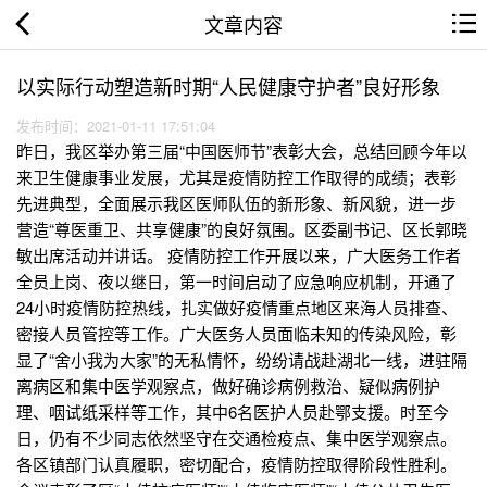
文章内容
以实际行动塑造新时期“人民健康守护者”良好形象
发布时间：2021-01-11 17:51:04
昨日，我区举办第三届“中国医师节”表彰大会，总结回顾今年以
来卫生健康事业发展，尤其是疫情防控工作取得的成绩；表彰
先进典型，全面展示我区医师队伍的新形象、新风貌，进一步
营造“尊医重卫、共享健康”的良好氛围。区委副书记、区长郭晓
敏出席活动并讲话。 疫情防控工作开展以来，广大医务工作者
全员上岗、夜以继日，第一时间启动了应急响应机制，开通了
24小时疫情防控热线，扎实做好疫情重点地区来海人员排查、
密接人员管控等工作。广大医务人员面临未知的传染风险，彰
显了“舍小我为大家”的无私情怀，纷纷请战赴湖北一线，进驻隔
离病区和集中医学观察点，做好确诊病例救治、疑似病例护
理、咽试纸采样等工作，其中6名医护人员赴鄂支援。时至今
日，仍有不少同志依然坚守在交通检疫点、集中医学观察点。
各区镇部门认真履职，密切配合，疫情防控取得阶段性胜利。