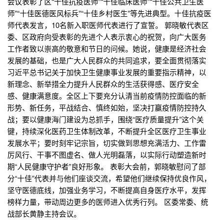
会议表彰了区“十佳抗疫医师”“十佳临床医师”“十佳公共卫生医
师”“十佳医德医风标兵”“十佳乡村医生”等先进典型。十佳抗疫医
师代表发言，10名新入职医师代表进行了宣誓。 郭晓敏代表区
委、区政府向受表彰的先进个人表示衷心的祝贺，向广大医务
工作者致以崇高的敬意和节日的问候。她说，健康是经济社会
发展的基础，也是广大人民群众的共同追求，要全面贯彻落实
习近平总书记关于加快卫生健康事业发展的重要指示精神，以
新理念、新举措全力提升人民群众的生活获得感、医疗安全
感、健康满意度。全区上下要充分认清当前疫情防控面临的新
形势、新任务，平战结合、慎终如始，坚决打赢疫情防控持久
战；要以健康海门建设为总抓手，围绕“医疗质量提升”这个关
键，持续深化医药卫生体制改革，不断提升全区医疗卫生事业
发展水平；要时刻牢记宗旨，切实做到思想充满活力、工作雷
厉风行、干事不图虚名、做人光明磊落，以实际行动塑造新时
期“人民健康守护者”良好形象。 表彰大会前，郭晓敏慰问了部
分“十佳”代表并与他们座谈交流，希望他们继续保持优良作风，
坚守医德底线，加强业务学习，不断提高自身医疗水平，发挥
榜样力量，带动周边更多的医师进入优秀行列。 区委常委、统
战部长黄静主持会议。